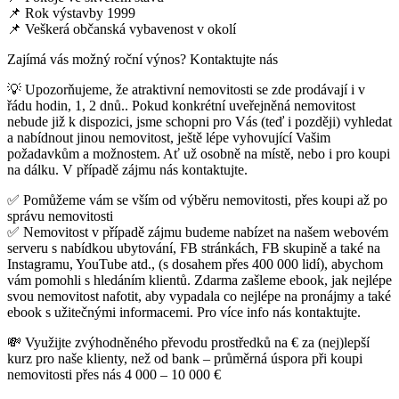
📌 Rok výstavby 1999
📌 Veškerá občanská vybavenost v okolí
Zajímá vás možný roční výnos? Kontaktujte nás
💡 Upozorňujeme, že atraktivní nemovitosti se zde prodávají i v
řádu hodin, 1, 2 dnů.. Pokud konkrétní uveřejněná nemovitost
nebude již k dispozici, jsme schopni pro Vás (teď i později) vyhledat
a nabídnout jinou nemovitost, ještě lépe vyhovující Vašim
požadavkům a možnostem. Ať už osobně na místě, nebo i pro koupi
na dálku. V případě zájmu nás kontaktujte.
✅ Pomůžeme vám se vším od výběru nemovitosti, přes koupi až po
správu nemovitosti
✅ Nemovitost v případě zájmu budeme nabízet na našem webovém
serveru s nabídkou ubytování, FB stránkách, FB skupině a také na
Instagramu, YouTube atd., (s dosahem přes 400 000 lidí), abychom
vám pomohli s hledáním klientů. Zdarma zašleme ebook, jak nejlépe
svou nemovitost nafotit, aby vypadala co nejlépe na pronájmy a také
ebook s užitečnými informacemi. Pro více info nás kontaktujte.
💸 Využijte zvýhodněného převodu prostředků na € za (nej)lepší
kurz pro naše klienty, než od bank – průměrná úspora při koupi
nemovitosti přes nás 4 000 – 10 000 €