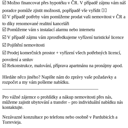
☑️ Možno financovat přes hypotéku v ČR. V případě zájmu vám náš
poradce pomůže zjistit možnosti, popřípadě vše vyřídit 👍🏻
☑️ V případě potřeby vám pomůžeme prodat vaši nemovitost v ČR a
to díky renomované realitní kanceláři
☑️ Pomůžeme vám s instalací alarmu nebo internetu
☑️ V případě zájmu vám zprostředkujeme vyřízení turistické licence
☑️ Pojištění nemovitosti
☑️ Prodej komerčních prostor + vyřízení všech potřebných licencí,
povolení a smluv
☑️ Rekonstrukce, malování, příprava apartmánu na pronájmy apod.
Hledáte něco jiného? Napište nám do zprávy vaše požadavky a
rozpočet a my vám pošleme nabídku.
__________________________________________
Pro vážné zájemce o prohlídky a nákup nemovitosti přes nás,
můžeme zajistit ubytování a transfer – pro individuální nabídku nás
kontaktujte.
Nezávazné konzultace po telefonu nebo osobně v Pardubicích a
Torrevieja.