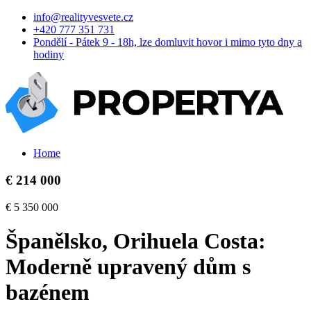
info@realityvesvete.cz
+420 777 351 731
Pondělí - Pátek 9 - 18h, lze domluvit hovor i mimo tyto dny a
hodiny
Home
€ 214 000
€ 5 350 000
Španělsko, Orihuela Costa:
Moderně upravený dům s
bazénem