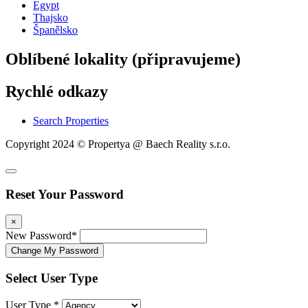
Egypt
Thajsko
Španělsko
Oblíbené lokality (připravujeme)
Rychlé odkazy
Search Properties
Copyright 2024 © Propertya @ Baech Reality s.r.o.
Reset Your Password
×
New Password
*
Change My Password
Select User Type
User Type
*