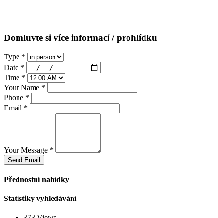
Domluvte si více informací / prohlídku
Type
*
Date
*
Time
*
Your Name
*
Phone
*
Email
*
Your Message
*
Send Email
Přednostní nabídky
Statistiky vyhledávání
373 Views