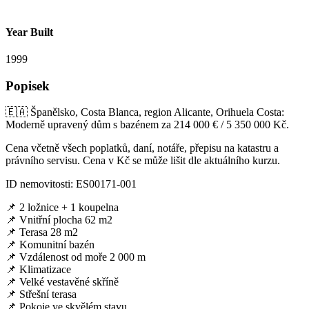
Year Built
1999
Popisek
🇪🇦 Španělsko, Costa Blanca, region Alicante, Orihuela Costa:
Moderně upravený dům s bazénem za 214 000 € / 5 350 000 Kč.
Cena včetně všech poplatků, daní, notáře, přepisu na katastru a
právního servisu. Cena v Kč se může lišit dle aktuálního kurzu.
ID nemovitosti: ES00171-001
📌 2 ložnice + 1 koupelna
📌 Vnitřní plocha 62 m2
📌 Terasa 28 m2
📌 Komunitní bazén
📌 Vzdálenost od moře 2 000 m
📌 Klimatizace
📌 Velké vestavěné skříně
📌 Střešní terasa
📌 Pokoje ve skvělém stavu